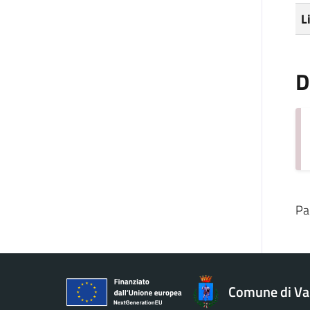
L
D
Pa
Comune di V