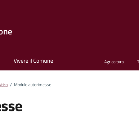
one
i
Vivere il Comune
Agricoltura
stica
/
Modulo autorimesse
esse
ento