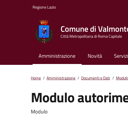
Vai ai contenuti
Vai al footer
Regione Lazio
Comune di Valmont
Città Metropolitana di Roma Capitale
Amministrazione
Novità
Serviz
Home
/
Amministrazione
/
Documenti e Dati
/
Moduli
Modulo autorim
Dettagli del docum
Modulo