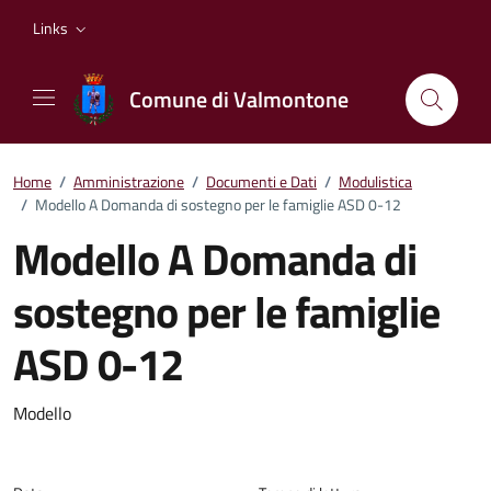
Vai ai contenuti
Vai al footer
Links
Comune di Valmontone
Home
/
Amministrazione
/
Documenti e Dati
/
Modulistica
/
Modello A Domanda di sostegno per le famiglie ASD 0-12
Modello A Domanda di
sostegno per le famiglie
ASD 0-12
Dettagli del documento
Modello