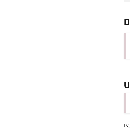
D
U
Pa