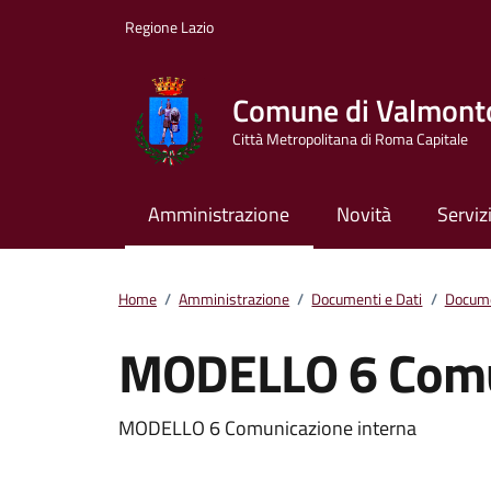
Vai ai contenuti
Vai al footer
Regione Lazio
Comune di Valmont
Città Metropolitana di Roma Capitale
Amministrazione
Novità
Serviz
Home
/
Amministrazione
/
Documenti e Dati
/
Docume
MODELLO 6 Comun
Dettagli del docum
MODELLO 6 Comunicazione interna