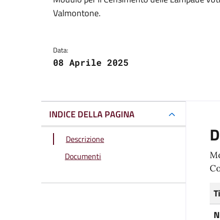
Dettagli del docum
Valmontone.
Data:
08 Aprile 2025
INDICE DELLA PAGINA
D
Descrizione
Mo
Documenti
Co
T
N