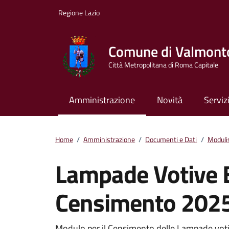
Vai ai contenuti
Vai al footer
Regione Lazio
Comune di Valmont
Città Metropolitana di Roma Capitale
Amministrazione
Novità
Serviz
Home
/
Amministrazione
/
Documenti e Dati
/
Moduli
Lampade Votive E
Censimento 2025
Modulo per il Censimento delle Lampade voti