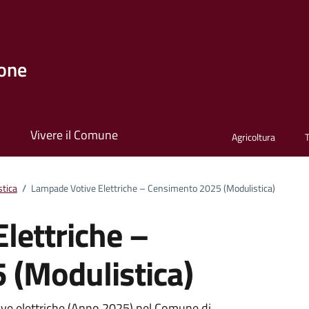
one
i
Vivere il Comune
Agricoltura
stica
/
Lampade Votive Elettriche – Censimento 2025 (Modulistica)
lettriche –
 (Modulistica)
ve elettriche (Anno 2025) nel Comune di