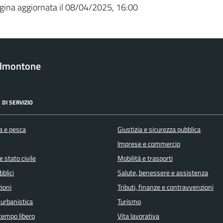
gina aggiornata il 08/04/2025, 16:00
almontone
 DI SERVIZIO
a e pesca
Giustizia e sicurezza pubblica
Imprese e commercio
 stato civile
Mobilità e trasporti
bblici
Salute, benessere e assistenza
ioni
Tributi, finanze e contravvenzioni
 urbanistica
Turismo
 tempo libero
Vita lavorativa