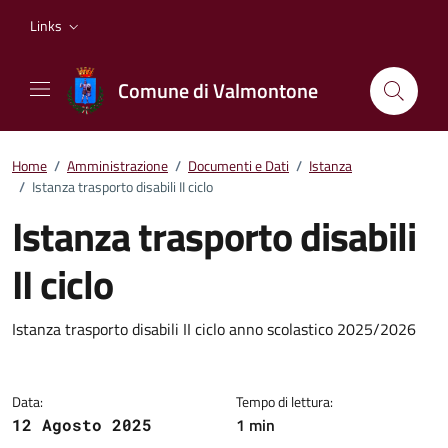
Vai ai contenuti
Vai al footer
Links
Comune di Valmontone
Home
/
Amministrazione
/
Documenti e Dati
/
Istanza
/
Istanza trasporto disabili II ciclo
Istanza trasporto disabili
II ciclo
Dettagli del documento
Istanza trasporto disabili II ciclo anno scolastico 2025/2026
Data:
Tempo di lettura:
1 min
12 Agosto 2025