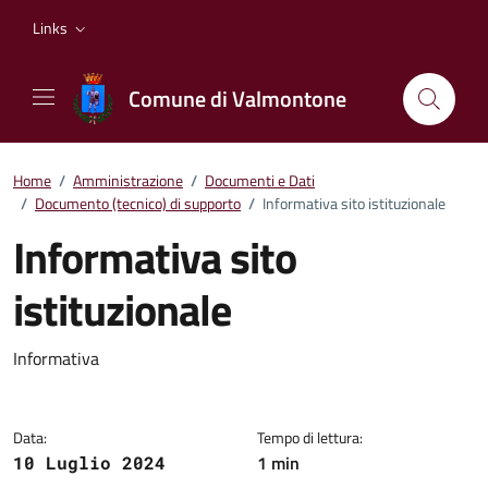
Vai ai contenuti
Vai al footer
Links
Comune di Valmontone
Home
/
Amministrazione
/
Documenti e Dati
/
Documento (tecnico) di supporto
/
Informativa sito istituzionale
Informativa sito
istituzionale
Dettagli del documento
Informativa
Data:
Tempo di lettura:
1 min
10 Luglio 2024