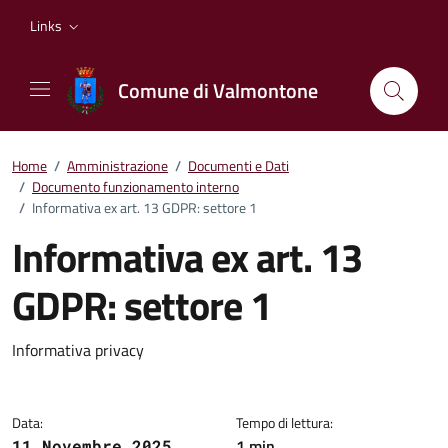
Vai ai contenuti
Vai al footer
Links
Comune di Valmontone
Home
/
Amministrazione
/
Documenti e Dati
/
Documento funzionamento interno
/
Informativa ex art. 13 GDPR: settore 1
Informativa ex art. 13
GDPR: settore 1
Dettagli del documento
Informativa privacy
Data:
Tempo di lettura:
1 min
11 Novembre 2025