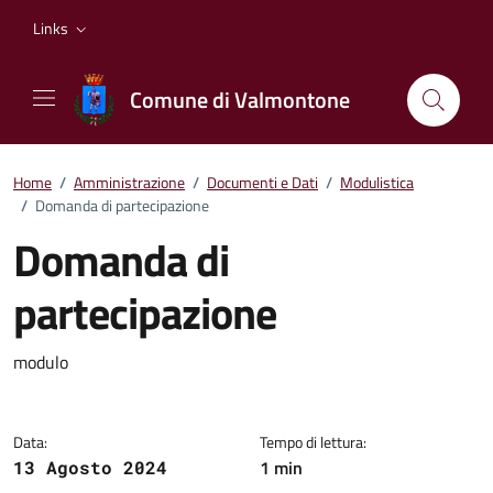
Vai ai contenuti
Vai al footer
Links
Comune di Valmontone
Home
/
Amministrazione
/
Documenti e Dati
/
Modulistica
/
Domanda di partecipazione
Domanda di
partecipazione
Dettagli del documento
modulo
Data:
Tempo di lettura:
1 min
13 Agosto 2024