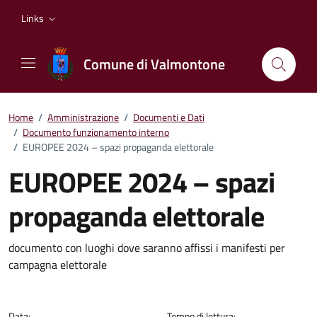
Vai ai contenuti
Vai al footer
Links
Comune di Valmontone
Home
/
Amministrazione
/
Documenti e Dati
/
Documento funzionamento interno
/
EUROPEE 2024 – spazi propaganda elettorale
EUROPEE 2024 – spazi
propaganda elettorale
Dettagli del documento
documento con luoghi dove saranno affissi i manifesti per
campagna elettorale
Data:
Tempo di lettura: