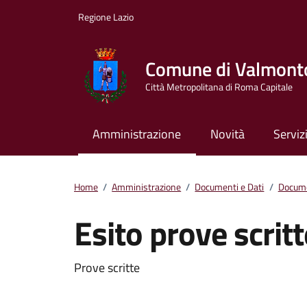
Vai ai contenuti
Vai al footer
Regione Lazio
Comune di Valmont
Città Metropolitana di Roma Capitale
Amministrazione
Novità
Serviz
Home
/
Amministrazione
/
Documenti e Dati
/
Docume
Esito prove scritt
Dettagli del docum
Prove scritte