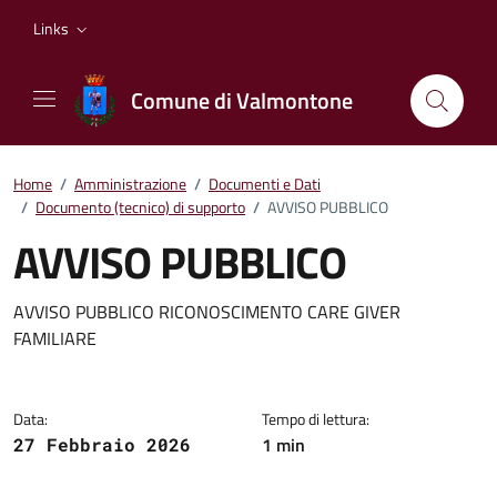
Vai ai contenuti
Vai al footer
Links
Comune di Valmontone
Home
/
Amministrazione
/
Documenti e Dati
/
Documento (tecnico) di supporto
/
AVVISO PUBBLICO
AVVISO PUBBLICO
Dettagli del documento
AVVISO PUBBLICO RICONOSCIMENTO CARE GIVER
FAMILIARE
Data:
Tempo di lettura:
1 min
27 Febbraio 2026