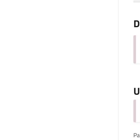
D
U
Pa