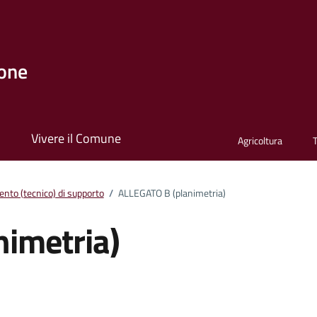
one
i
Vivere il Comune
Agricoltura
nto (tecnico) di supporto
/
ALLEGATO B (planimetria)
imetria)
ento