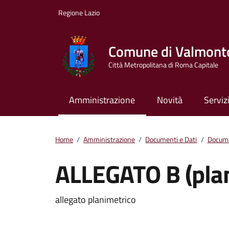
Vai ai contenuti
Vai al footer
Regione Lazio
Comune di Valmont
Città Metropolitana di Roma Capitale
Amministrazione
Novità
Serviz
Home
/
Amministrazione
/
Documenti e Dati
/
Docume
ALLEGATO B (plan
Dettagli del docum
allegato planimetrico