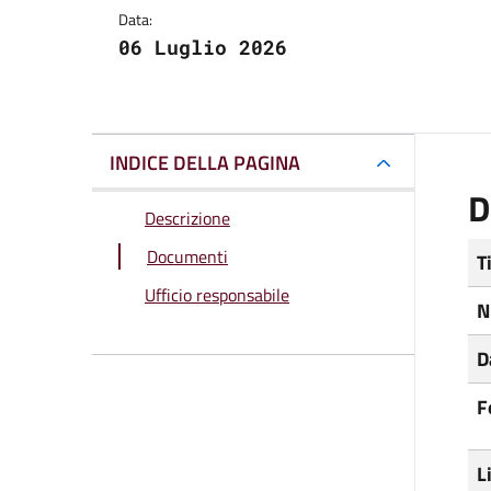
Data:
06 Luglio 2026
INDICE DELLA PAGINA
D
Descrizione
Documenti
T
Ufficio responsabile
N
D
F
L