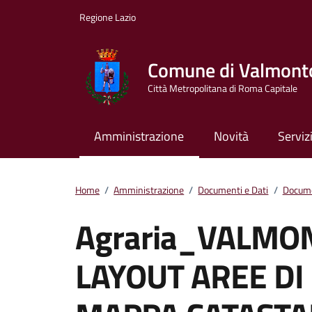
Vai ai contenuti
Vai al footer
Regione Lazio
Comune di Valmont
Città Metropolitana di Roma Capitale
Amministrazione
Novità
Serviz
Home
/
Amministrazione
/
Documenti e Dati
/
Docume
Agraria_VALMON
LAYOUT AREE DI