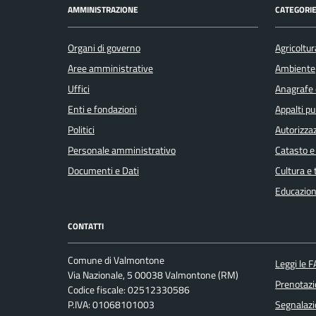
AMMINISTRAZIONE
CATEGORIE
Organi di governo
Agricoltur
Aree amministrative
Ambiente
Uffici
Anagrafe e
Enti e fondazioni
Appalti pu
Politici
Autorizzaz
Personale amministrativo
Catasto e
Documenti e Dati
Cultura e
Educazion
CONTATTI
Comune di Valmontone
Leggi le 
Via Nazionale, 5 00038 Valmontone (RM)
Prenotaz
Codice fiscale: 02512330586
P.IVA: 01068101003
Segnalazi