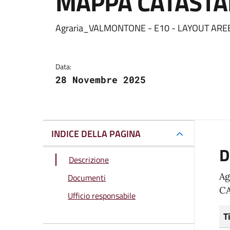
MAPPA CATASTA
Dettagli del docum
Agraria_VALMONTONE - E10 - LAYOUT ARE
Data:
28 Novembre 2025
INDICE DELLA PAGINA
D
Descrizione
Ag
Documenti
C
Ufficio responsabile
T