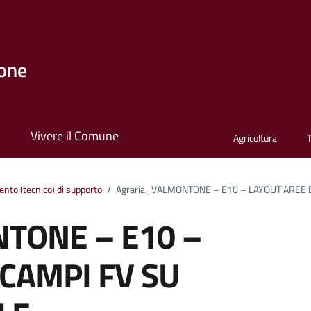
one
i
Vivere il Comune
Agricoltura
nto (tecnico) di supporto
/
Agraria_VALMONTONE – E10 – LAYOUT AREE 
TONE – E10 –
 CAMPI FV SU