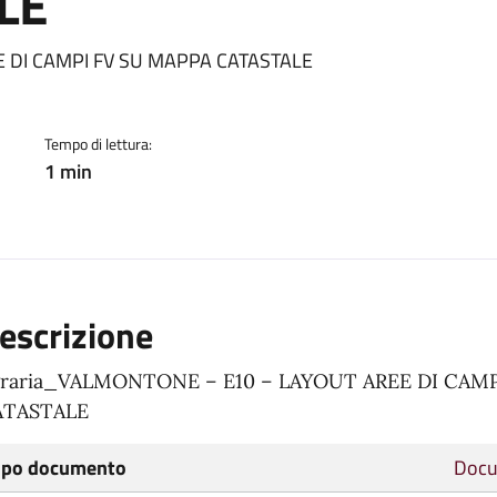
LE
ento
E DI CAMPI FV SU MAPPA CATASTALE
Tempo di lettura:
1 min
escrizione
raria_VALMONTONE – E10 – LAYOUT AREE DI CAMP
ATASTALE
ipo documento
Docu