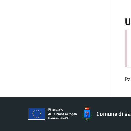
U
Pa
Comune di V